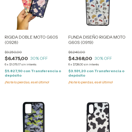
RIGIDA DOBLE MOTO G60S
FUNDA DISEÑO RIGIDA MOTO
(0928)
G60S (0919)
$9.250,00
$6.240,00
$6.475,00
$4.368,00
30
% OFF
30
% OFF
6
x
$1.079,17
sin interés
6
x
$728,00
sin interés
$5.827,50
con
Transferencia o
$3.931,20
con
Transferencia o
depósito
depósito
¡No te lo pierdas, es el último!
¡No te lo pierdas, es el último!