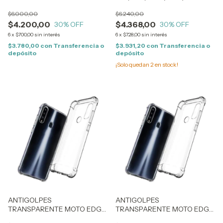
5G (1183)
$6.000,00
$6.240,00
$4.200,00
$4.368,00
30
% OFF
30
% OFF
6
x
$700,00
sin interés
6
x
$728,00
sin interés
$3.780,00
con
Transferencia o
$3.931,20
con
Transferencia o
depósito
depósito
¡Solo quedan
2
en stock!
ANTIGOLPES
ANTIGOLPES
TRANSPARENTE MOTO EDGE
TRANSPARENTE MOTO EDGE
50 PRO (2383)
50 FUSION (2381)