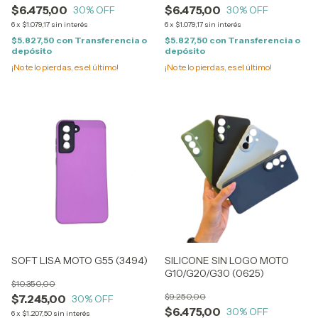
$6.475,00
$6.475,00
30
% OFF
30
% OFF
6
x
$1.079,17
sin interés
6
x
$1.079,17
sin interés
$5.827,50
con
Transferencia o
$5.827,50
con
Transferencia o
depósito
depósito
¡No te lo pierdas, es el último!
¡No te lo pierdas, es el último!
SOFT LISA MOTO G55 (3494)
SILICONE SIN LOGO MOTO
G10/G20/G30 (0625)
$10.350,00
$9.250,00
$7.245,00
30
% OFF
$6.475,00
30
% OFF
6
x
$1.207,50
sin interés