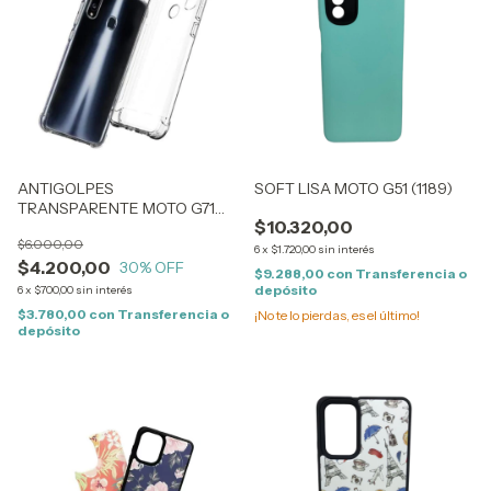
ANTIGOLPES
SOFT LISA MOTO G51 (1189)
TRANSPARENTE MOTO G71
$10.320,00
5G (1182)
$6.000,00
6
x
$1.720,00
sin interés
$4.200,00
30
% OFF
$9.288,00
con
Transferencia o
depósito
6
x
$700,00
sin interés
$3.780,00
con
Transferencia o
¡No te lo pierdas, es el último!
depósito