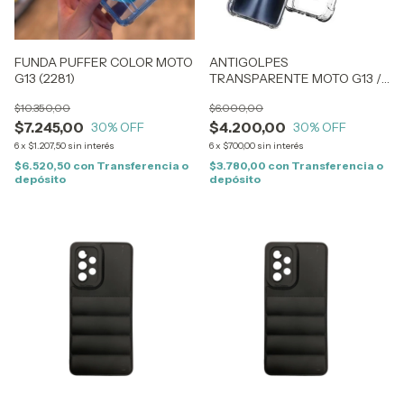
FUNDA PUFFER COLOR MOTO
ANTIGOLPES
G13 (2281)
TRANSPARENTE MOTO G13 /
G23 (1654)
$10.350,00
$6.000,00
$7.245,00
$4.200,00
30
% OFF
30
% OFF
6
x
$1.207,50
sin interés
6
x
$700,00
sin interés
$6.520,50
con
Transferencia o
$3.780,00
con
Transferencia o
depósito
depósito