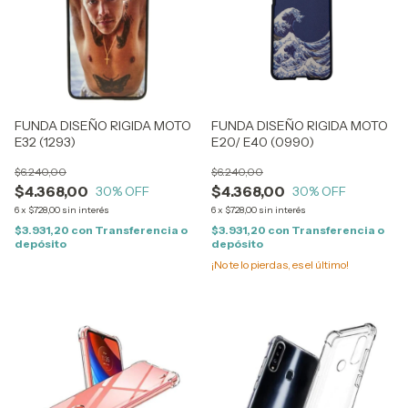
FUNDA DISEÑO RIGIDA MOTO
FUNDA DISEÑO RIGIDA MOTO
E32 (1293)
E20/ E40 (0990)
$6.240,00
$6.240,00
$4.368,00
$4.368,00
30
% OFF
30
% OFF
6
x
$728,00
sin interés
6
x
$728,00
sin interés
$3.931,20
con
Transferencia o
$3.931,20
con
Transferencia o
depósito
depósito
¡No te lo pierdas, es el último!