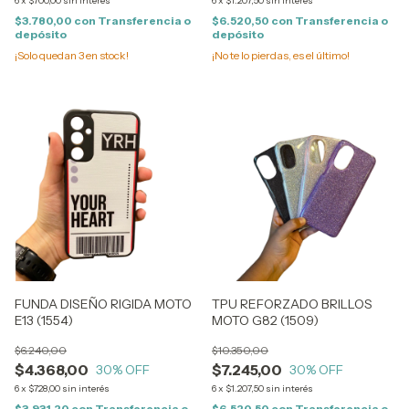
6
x
$700,00
sin interés
6
x
$1.207,50
sin interés
$3.780,00
con
Transferencia o
$6.520,50
con
Transferencia o
depósito
depósito
¡Solo quedan
3
en stock!
¡No te lo pierdas, es el último!
FUNDA DISEÑO RIGIDA MOTO
TPU REFORZADO BRILLOS
E13 (1554)
MOTO G82 (1509)
$6.240,00
$10.350,00
$4.368,00
$7.245,00
30
% OFF
30
% OFF
6
x
$728,00
sin interés
6
x
$1.207,50
sin interés
$3.931,20
con
Transferencia o
$6.520,50
con
Transferencia o