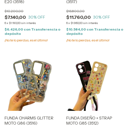
E20 (3518)
(3517)
$10.200,00
$16.800,00
$7.140,00
$11.760,00
30
% OFF
30
% OFF
6
x
$1.190,00
sin interés
6
x
$1.960,00
sin interés
$6.426,00
con
Transferencia o
$10.584,00
con
Transferencia o
depósito
depósito
¡No te lo pierdas, es el último!
¡No te lo pierdas, es el último!
FUNDA CHARMS GLITTER
FUNDA DISEÑO + STRAP
MOTO G86 (3516)
MOTO G85 (3512)