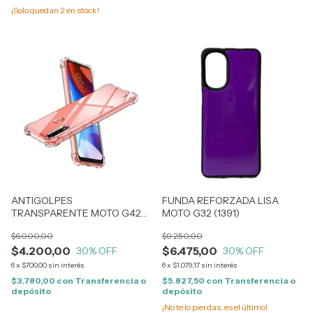
¡Solo quedan
2
en stock!
ANTIGOLPES
FUNDA REFORZADA LISA
TRANSPARENTE MOTO G42
MOTO G32 (1391)
(1440)
$6.000,00
$9.250,00
$4.200,00
$6.475,00
30
% OFF
30
% OFF
6
x
$700,00
sin interés
6
x
$1.079,17
sin interés
$3.780,00
con
Transferencia o
$5.827,50
con
Transferencia o
depósito
depósito
¡No te lo pierdas, es el último!