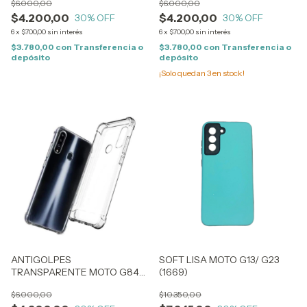
$6.000,00
$6.000,00
$4.200,00
$4.200,00
30
% OFF
30
% OFF
6
x
$700,00
sin interés
6
x
$700,00
sin interés
$3.780,00
con
Transferencia o
$3.780,00
con
Transferencia o
depósito
depósito
¡Solo quedan
3
en stock!
ANTIGOLPES
SOFT LISA MOTO G13/ G23
TRANSPARENTE MOTO G84
(1669)
(1956)
$6.000,00
$10.350,00