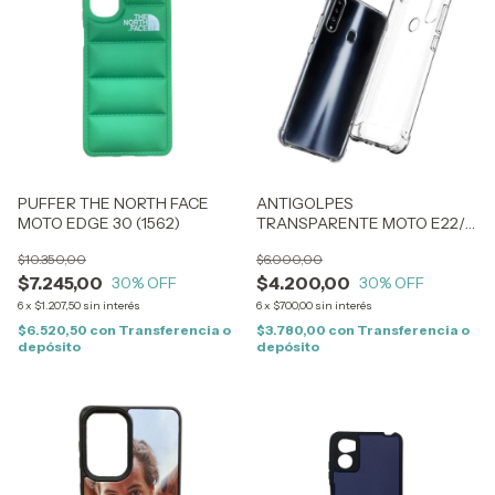
PUFFER THE NORTH FACE
ANTIGOLPES
MOTO EDGE 30 (1562)
TRANSPARENTE MOTO E22/
E22I (1500)
$10.350,00
$6.000,00
$7.245,00
$4.200,00
30
% OFF
30
% OFF
6
x
$1.207,50
sin interés
6
x
$700,00
sin interés
$6.520,50
con
Transferencia o
$3.780,00
con
Transferencia o
depósito
depósito