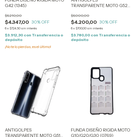
FUNDA DISEÑO RIGIDA MOTO
ANTIGOLPES
G42 (1345)
TRANSPARENTE MOTO G52
(1238)
$6.210,00
$6.000,00
$4.347,00
$4.200,00
30
% OFF
30
% OFF
6
x
$724,50
sin interés
6
x
$700,00
sin interés
$3.912,30
con
Transferencia o
$3.780,00
con
Transferencia o
depósito
depósito
¡No te lo pierdas, es el último!
ANTIGOLPES
FUNDA DISEÑO RIGIDA MOTO
TRANSPARENTE MOTO G51
G10/G20/G30 (0769)