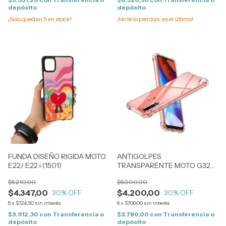
depósito
depósito
¡Solo quedan
5
en stock!
¡No te lo pierdas, es el último!
FUNDA DISEÑO RIGIDA MOTO
ANTIGOLPES
E22/ E22 i (1501)
TRANSPARENTE MOTO G32
(1441)
$6.210,00
$6.000,00
$4.347,00
$4.200,00
30
% OFF
30
% OFF
6
x
$724,50
sin interés
6
x
$700,00
sin interés
$3.912,30
con
Transferencia o
$3.780,00
con
Transferencia o
depósito
depósito