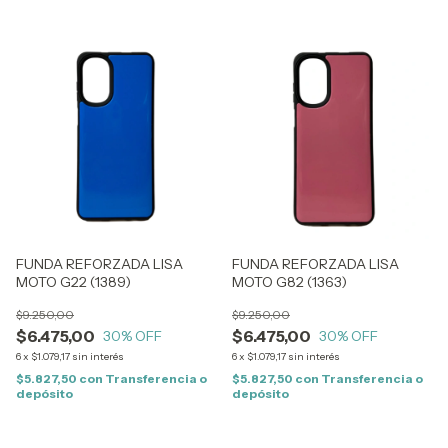
FUNDA REFORZADA LISA
FUNDA REFORZADA LISA
MOTO G22 (1389)
MOTO G82 (1363)
$9.250,00
$9.250,00
$6.475,00
$6.475,00
30
% OFF
30
% OFF
6
x
$1.079,17
sin interés
6
x
$1.079,17
sin interés
$5.827,50
con
Transferencia o
$5.827,50
con
Transferencia o
depósito
depósito