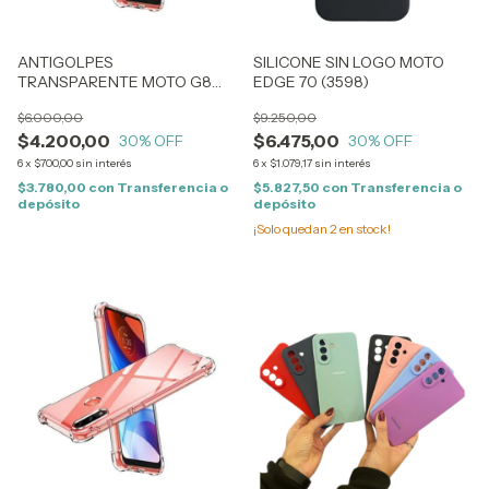
ANTIGOLPES
SILICONE SIN LOGO MOTO
TRANSPARENTE MOTO G8
EDGE 70 (3598)
PLUS (0334)
$6.000,00
$9.250,00
$4.200,00
$6.475,00
30
% OFF
30
% OFF
6
x
$700,00
sin interés
6
x
$1.079,17
sin interés
$3.780,00
con
Transferencia o
$5.827,50
con
Transferencia o
depósito
depósito
¡Solo quedan
2
en stock!