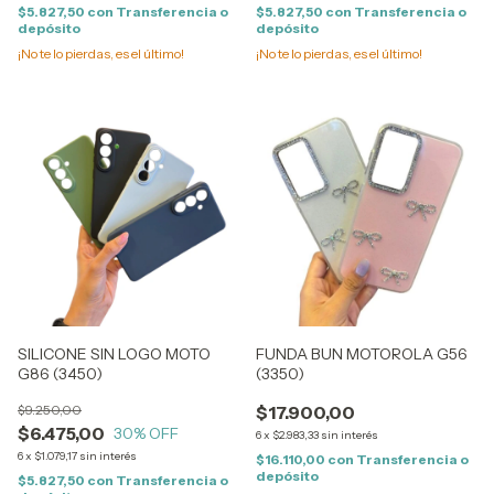
$5.827,50
con
Transferencia o
$5.827,50
con
Transferencia o
depósito
depósito
¡No te lo pierdas, es el último!
¡No te lo pierdas, es el último!
SILICONE SIN LOGO MOTO
FUNDA BUN MOTOROLA G56
G86 (3450)
(3350)
$9.250,00
$17.900,00
$6.475,00
30
% OFF
6
x
$2.983,33
sin interés
6
x
$1.079,17
sin interés
$16.110,00
con
Transferencia o
depósito
$5.827,50
con
Transferencia o