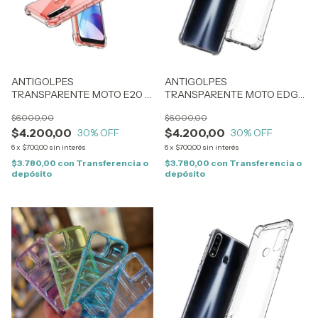
ANTIGOLPES
ANTIGOLPES
TRANSPARENTE MOTO E20 /
TRANSPARENTE MOTO EDGE
E40 (1394)
20 PRO (1262)
$6.000,00
$6.000,00
$4.200,00
$4.200,00
30
% OFF
30
% OFF
6
x
$700,00
sin interés
6
x
$700,00
sin interés
$3.780,00
con
Transferencia o
$3.780,00
con
Transferencia o
depósito
depósito