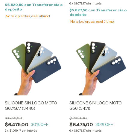
6
x
$1.079,17
sin interés
$6.520,50
con
Transferencia o
depósito
$5.827,50
con
Transferencia o
depósito
¡No te lo pierdas, es el último!
¡No te lo pierdas, es el último!
SILICONE SIN LOGO MOTO
SILICONE SIN LOGO MOTO
G67/G77 (3448)
G56 (3451)
$9.250,00
$9.250,00
$6.475,00
$6.475,00
30
% OFF
30
% OFF
6
x
$1.079,17
sin interés
6
x
$1.079,17
sin interés