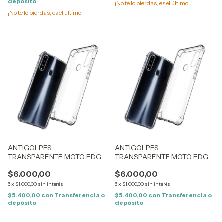
depósito
¡No te lo pierdas, es el último!
¡No te lo pierdas, es el último!
ANTIGOLPES
ANTIGOLPES
TRANSPARENTE MOTO EDGE
TRANSPARENTE MOTO EDGE
60 PRO (3349)
60 / FUSION (3348)
$6.000,00
$6.000,00
6
x
$1.000,00
sin interés
6
x
$1.000,00
sin interés
$5.400,00
con
Transferencia o
$5.400,00
con
Transferencia o
depósito
depósito