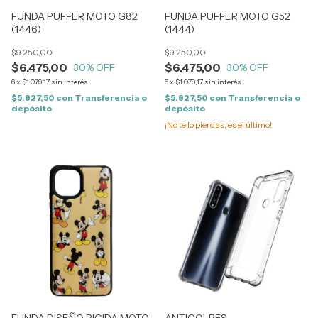
FUNDA PUFFER MOTO G82
FUNDA PUFFER MOTO G52
(1446)
(1444)
$9.250,00
$9.250,00
$6.475,00
$6.475,00
30
% OFF
30
% OFF
6
x
$1.079,17
sin interés
6
x
$1.079,17
sin interés
$5.827,50
con
Transferencia o
$5.827,50
con
Transferencia o
depósito
depósito
¡No te lo pierdas, es el último!