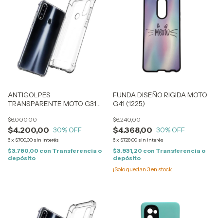
ANTIGOLPES
FUNDA DISEÑO RIGIDA MOTO
TRANSPARENTE MOTO G31
G41 (1225)
(1235)
$6.000,00
$6.240,00
$4.200,00
$4.368,00
30
% OFF
30
% OFF
6
x
$700,00
sin interés
6
x
$728,00
sin interés
$3.780,00
con
Transferencia o
$3.931,20
con
Transferencia o
depósito
depósito
¡Solo quedan
3
en stock!