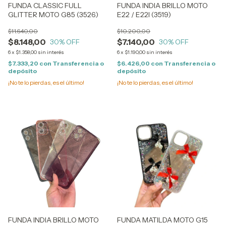
FUNDA CLASSIC FULL
FUNDA INDIA BRILLO MOTO
GLITTER MOTO G85 (3526)
E22 / E22I (3519)
$11.640,00
$10.200,00
$8.148,00
$7.140,00
30
% OFF
30
% OFF
6
x
$1.358,00
sin interés
6
x
$1.190,00
sin interés
$7.333,20
con
Transferencia o
$6.426,00
con
Transferencia o
depósito
depósito
¡No te lo pierdas, es el último!
¡No te lo pierdas, es el último!
FUNDA INDIA BRILLO MOTO
FUNDA MATILDA MOTO G15