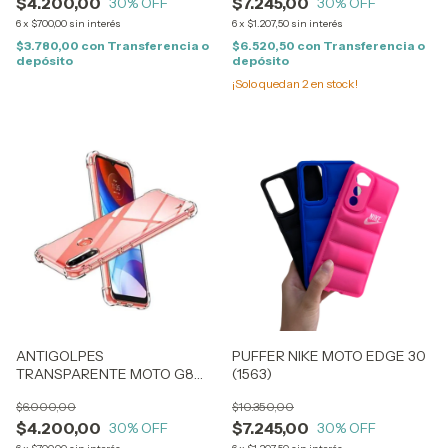
$4.200,00
$7.245,00
30
% OFF
30
% OFF
6
x
$700,00
sin interés
6
x
$1.207,50
sin interés
$3.780,00
con
Transferencia o
$6.520,50
con
Transferencia o
depósito
depósito
¡Solo quedan
2
en stock!
ANTIGOLPES
PUFFER NIKE MOTO EDGE 30
TRANSPARENTE MOTO G8
(1563)
POWER (0333)
$6.000,00
$10.350,00
$4.200,00
$7.245,00
30
% OFF
30
% OFF