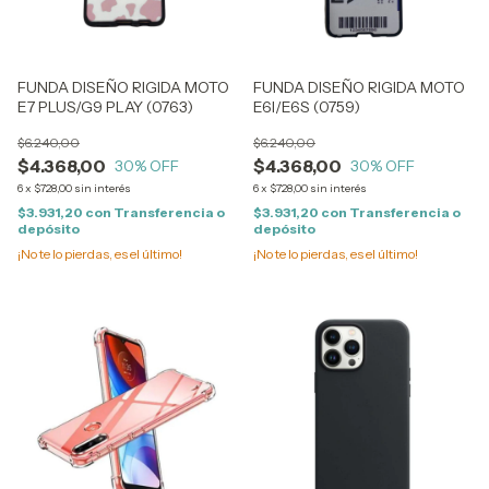
FUNDA DISEÑO RIGIDA MOTO
FUNDA DISEÑO RIGIDA MOTO
E7 PLUS/G9 PLAY (0763)
E6I/E6S (0759)
$6.240,00
$6.240,00
$4.368,00
$4.368,00
30
% OFF
30
% OFF
6
x
$728,00
sin interés
6
x
$728,00
sin interés
$3.931,20
con
Transferencia o
$3.931,20
con
Transferencia o
depósito
depósito
¡No te lo pierdas, es el último!
¡No te lo pierdas, es el último!