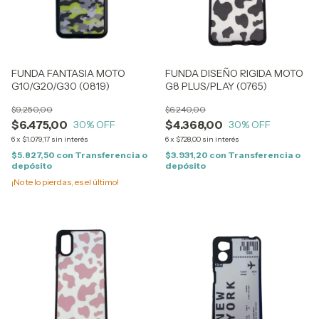
FUNDA FANTASIA MOTO
FUNDA DISEÑO RIGIDA MOTO
G10/G20/G30 (0819)
G8 PLUS/PLAY (0765)
$9.250,00
$6.240,00
$6.475,00
$4.368,00
30
% OFF
30
% OFF
6
x
$1.079,17
sin interés
6
x
$728,00
sin interés
$5.827,50
con
Transferencia o
$3.931,20
con
Transferencia o
depósito
depósito
¡No te lo pierdas, es el último!