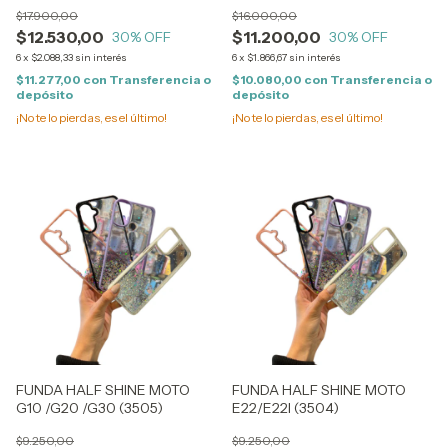
$17.900,00
$16.000,00
$12.530,00
$11.200,00
30
% OFF
30
% OFF
6
x
$2.088,33
sin interés
6
x
$1.866,67
sin interés
$11.277,00
con
Transferencia o
$10.080,00
con
Transferencia o
depósito
depósito
¡No te lo pierdas, es el último!
¡No te lo pierdas, es el último!
FUNDA HALF SHINE MOTO
FUNDA HALF SHINE MOTO
G10 /G20 /G30 (3505)
E22/E22I (3504)
$9.250,00
$9.250,00