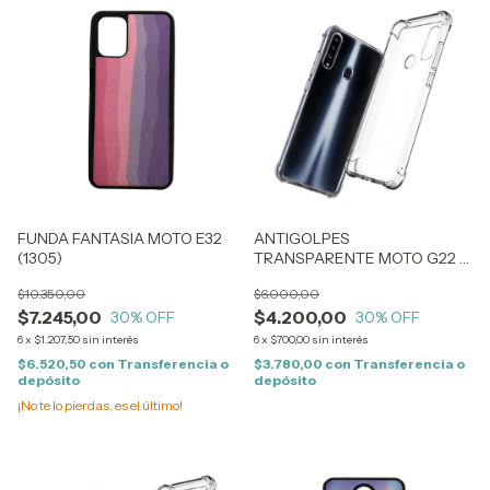
FUNDA FANTASIA MOTO E32
ANTIGOLPES
(1305)
TRANSPARENTE MOTO G22 /
E32 (1237)
$10.350,00
$6.000,00
$7.245,00
$4.200,00
30
% OFF
30
% OFF
6
x
$1.207,50
sin interés
6
x
$700,00
sin interés
$6.520,50
con
Transferencia o
$3.780,00
con
Transferencia o
depósito
depósito
¡No te lo pierdas, es el último!