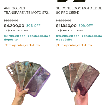
ANTIGOLPES
SILICONE LOGO MOTO EDGE
TRANSPARENTE MOTO G72
60 PRO (3554)
(1599)
$6.000,00
$16.200,00
$4.200,00
$11.340,00
30
% OFF
30
% OFF
6
x
$700,00
sin interés
6
x
$1.890,00
sin interés
$3.780,00
con
Transferencia o
$10.206,00
con
Transferencia
depósito
o depósito
¡No te lo pierdas, es el último!
¡No te lo pierdas, es el último!