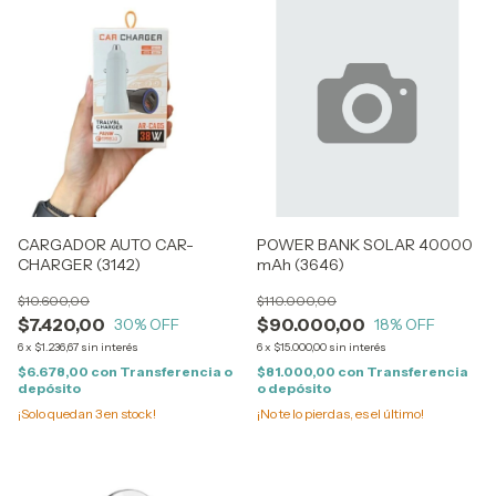
CARGADOR AUTO CAR-
POWER BANK SOLAR 40000
CHARGER (3142)
mAh (3646)
$10.600,00
$110.000,00
$7.420,00
$90.000,00
30
% OFF
18
% OFF
6
x
$1.236,67
sin interés
6
x
$15.000,00
sin interés
$6.678,00
con
Transferencia o
$81.000,00
con
Transferencia
depósito
o depósito
¡Solo quedan
3
en stock!
¡No te lo pierdas, es el último!