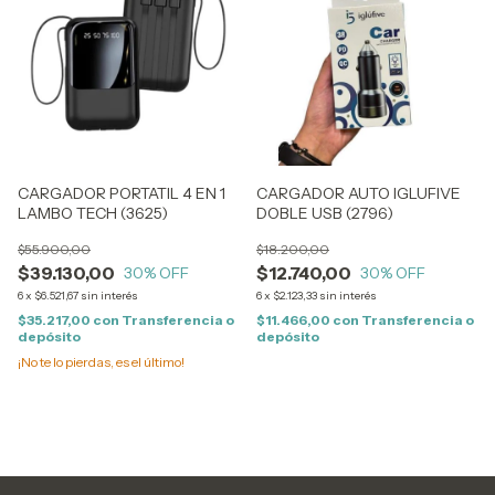
CARGADOR PORTATIL 4 EN 1
CARGADOR AUTO IGLUFIVE
LAMBO TECH (3625)
DOBLE USB (2796)
$55.900,00
$18.200,00
$39.130,00
$12.740,00
30
% OFF
30
% OFF
6
x
$6.521,67
sin interés
6
x
$2.123,33
sin interés
$35.217,00
con
Transferencia o
$11.466,00
con
Transferencia o
depósito
depósito
¡No te lo pierdas, es el último!