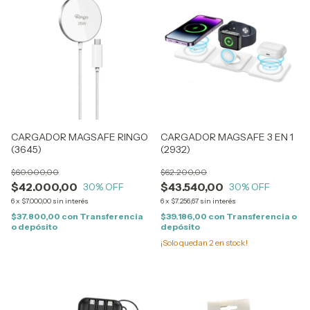
CARGADOR MAGSAFE RINGO
CARGADOR MAGSAFE 3 EN 1
(3645)
(2932)
$60.000,00
$62.200,00
$42.000,00
$43.540,00
30
% OFF
30
% OFF
6
x
$7.000,00
sin interés
6
x
$7.256,67
sin interés
$37.800,00
con
Transferencia
$39.186,00
con
Transferencia o
o depósito
depósito
¡Solo quedan
2
en stock!